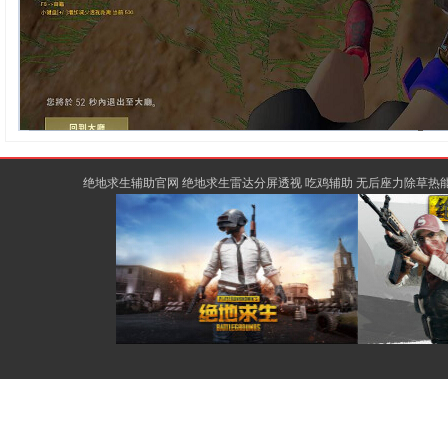
绝地求生辅助官网 绝地求生雷达分屏透视 吃鸡辅助 无后座力除草热能骨骼