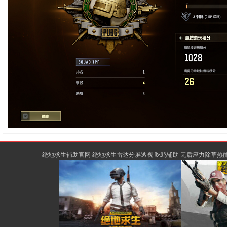
绝地求生辅助官网 绝地求生雷达分屏透视 吃鸡辅助 无后座力除草热能骨骼