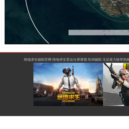
绝地求生辅助官网 绝地求生雷达分屏透视 吃鸡辅助 无后座力除草热能骨骼