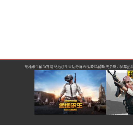
绝地求生辅助官网 绝地求生雷达分屏透视 吃鸡辅助 无后座力除草热能骨骼