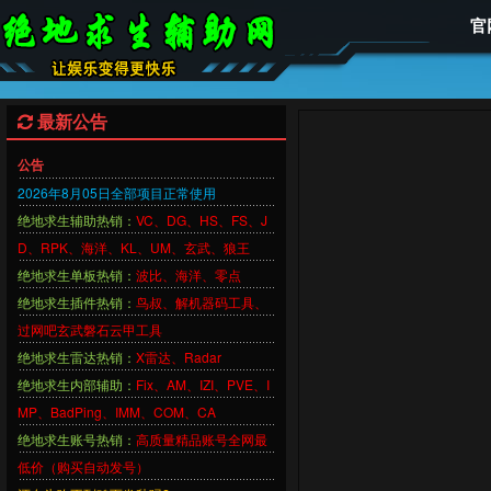
官
最新公告
公告
2026年8月05
日
全部项目正常使用
绝地求生辅助热销：
VC、DG、HS、FS、J
D
、
RPK
、
海洋、KL、UM、玄武、狼王
绝地求生单板热销：
波比、海洋
、零点
绝地求生插件热销：
鸟叔、解机器码工具、
过网吧玄武磐石云甲工具
绝地求生雷达热销：
X雷达、Radar
绝地求生内部辅助：
Fix、AM、IZI、PVE、I
MP、BadPing、IMM、COM、CA
绝地求生账号热销：
高质量精品账号全网最
低价（购买自动发号）