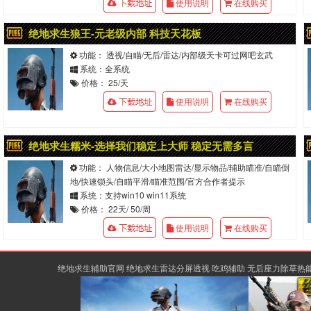
使用说明
在线购买
绝地求生狼王-元老级内部 科技天花板
功能： 透视/自瞄/无后/雷达/内部级天卡可过网吧玄武
系统：全系统
价格： 25/天
使用说明
在线购买
绝地求生糯米-选择我们稳定上大师 稳定无需多言
功能： 人物信息/大小地图雷达/显示物品/辅助瞄准/自瞄倒
地/快速锁头/自瞄平滑/瞄准范围/官方合作者提示
系统：支持win10 win11系统
价格： 22天/ 50/周
使用说明
在线购买
绝地求生辅助官网 绝地求生雷达分屏透视 吃鸡辅助 无后座力除草热能骨骼