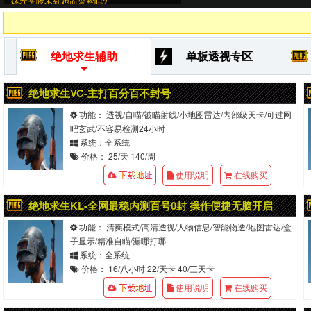
还在为吃不到鸡而发愁吗?
把我们绝地求生辅助网址推荐给朋友吧~
本站吃鸡辅助，全网最稳，百万驱动，绝对
真实，实力开发，绝地求生内部辅助
绝地求生辅助
单板透视专区
一对一售后服务，解决任何问题！
推荐款直接稳定上大师!
绝地求生VC-主打百分百不封号
功能： 透视/自喵/被瞄射线/小地图雷达/内部级天卡/可过网
吧玄武/不容易检测24小时
系统：全系统
价格： 25/天 140/周
使用说明
在线购买
绝地求生KL-全网最稳内测百号0封 操作便捷无脑开启
功能： 清爽模式/高清透视/人物信息/智能物透/地图雷达/盒
子显示/精准自瞄/漏哪打哪
系统：全系统
价格： 16/八小时 22/天卡 40/三天卡
使用说明
在线购买