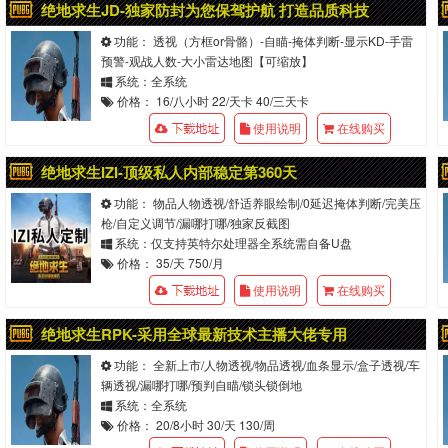
绝地求生JD-独家防封为您保驾护航 打造品质科技
功能： 透视（方框or骨骼）-自瞄-掩体判断-显示KD-手雷
预警-观战人数-大小雷达地图【可缩放】
系统：全系统
价格： 16/八小时 22/天卡 40/三天卡
使用说明
在线购买
绝地求生IZI-顶级私人内部稳定第360天
功能： 物品人物透视/舒适养眼绘制/0延迟掩体判断/完美压
2026/2/6 19:03:02
枪/自定义调节/漏哪打哪/独家反截图
系统：仅支持英特尔处理器全系统需自备U盘
价格： 35/天 750/月
使用说明
在线购买
绝地求生RPK-采用全球最新技术主播大佬专用
功能： 全新上市/人物透视/物品透视/血条显示/盒子透视/车
辆透视/漏哪打哪/预判自瞄/锁头锁倒地
系统：全系统
价格： 20/8小时 30/天 130/周